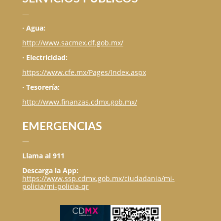
—
· Agua:
http://www.sacmex.df.gob.mx/
· Electricidad:
https://www.cfe.mx/Pages/Index.aspx
· Tesorería:
http://www.finanzas.cdmx.gob.mx/
EMERGENCIAS
—
Llama al 911
Descarga la App:
https://www.ssp.cdmx.gob.mx/ciudadania/mi-
policia/mi-policia-qr