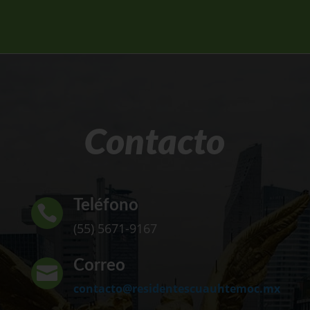
Contacto
Teléfono

(55) 5671-9167
Correo

contacto@residentescuauhtemoc.mx