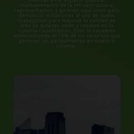
mejoras en el espacio público,
mantenimiento de la infraestructura,
representamos a quienes aquí viven para
denunciar violaciones al uso de suelo,
trabajamos para mejorar la calidad de
vida de quienes viven y residen en la
Colonia Cuauhtémoc. Esto lo hacemos
administrando el 16% de los recursos que
generan los parquímetros en nuestra
colonia.