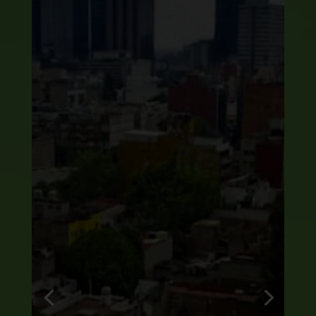
Desvío de
recursos de
parquímetros
en la colonia
Cuauhtémoc
CDMX