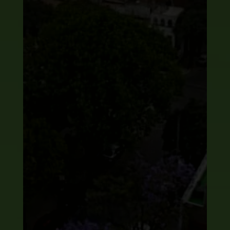
¡Las ventajas de vivir en la
colonia Cuauhtémoc son
muchísimas! ¿Te has puesto a
pensar de cuántos beneficios
gozamos al ser vecinos de esta
increíble colonia?
Leer más