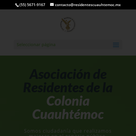
(55) 5671-9167
contacto@residentescuauhtemoc.mx
Seleccionar página
Asociación de
Residentes de la
Colonia
Cuauhtémoc
Somos ciudadanía que realizamos