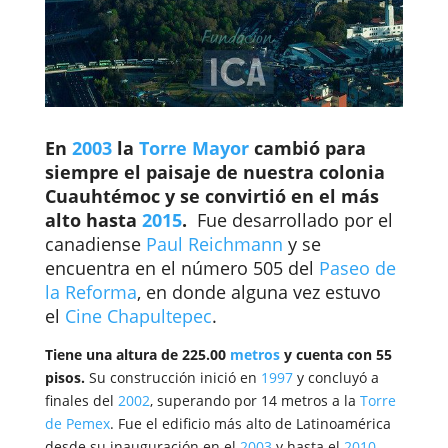
En
2003
la
Torre Mayor
cambió para
siempre el paisaje de nuestra colonia
Cuauhtémoc y se convirtió en el más
alto hasta
2015
.
Fue desarrollado por el
canadiense
Paul Reichmann
y se
encuentra en el número 505 del
Paseo de
la Reforma
, en donde alguna vez estuvo
el
Cine Chapultepec
.
Tiene una altura de 225.00
metros
y cuenta con 55
pisos.
Su construcción
inició en
1997
y concluyó a
finales del
2002
, superando por 14 metros a la
Torre
de Pemex
.
Fue el edificio más alto de
Latinoamérica
desde su inauguración en el
2003
y
hasta el
2010
,