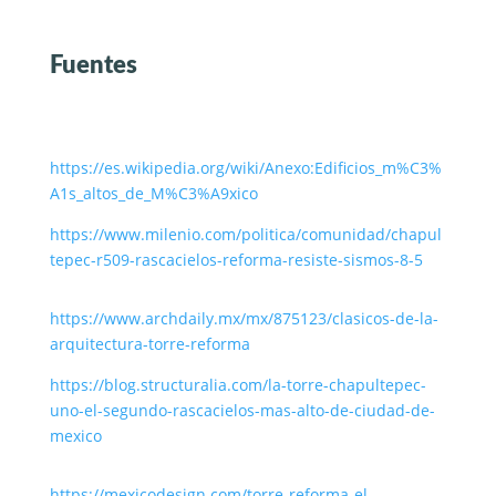
Fuentes
https://es.wikipedia.org/wiki/Anexo:Edificios_m%C3%
A1s_altos_de_M%C3%A9xico
https://www.milenio.com/politica/comunidad/chapul
tepec-r509-rascacielos-reforma-resiste-sismos-8-5
https://www.archdaily.mx/mx/875123/clasicos-de-la-
arquitectura-torre-reforma
https://blog.structuralia.com/la-torre-chapultepec-
uno-el-segundo-rascacielos-mas-alto-de-ciudad-de-
mexico
https://mexicodesign.com/torre-reforma-el-