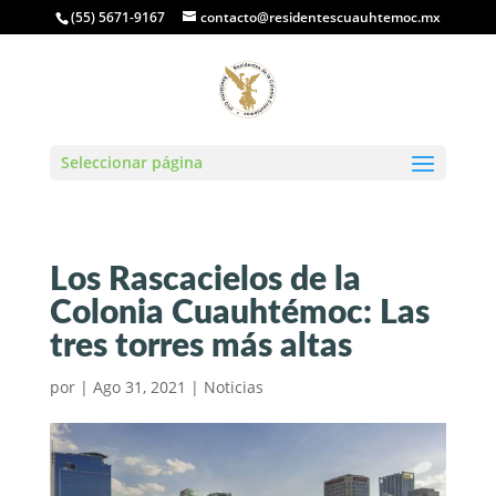
(55) 5671-9167
contacto@residentescuauhtemoc.mx
Seleccionar página
Los Rascacielos de la
Colonia Cuauhtémoc: Las
tres torres más altas
por
|
Ago 31, 2021
|
Noticias