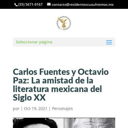
(55) 5671-9167
contacto@residentescuauhtemoc.mx
Seleccionar página
Carlos Fuentes y Octavio
Paz: La amistad de la
literatura mexicana del
Siglo XX
por
|
Oct 19, 2021
|
Personajes