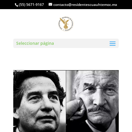
(55) 5671-9167
contacto@residentescuauhtemoc.mx
Seleccionar página